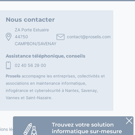
Nous contacter
ZA Porte Estuaire
44750
contact@proselis.com
CAMPBON/SAVENAY
Assistance téléphonique, conseils
02 40 56 29 00
Proselis
accompagne les entreprises, collectivités et
associations en maintenance informatique,
infogérance et cybersécurité à Nantes, Savenay,
Vannes et Saint-Nazaire.
ions légales
–
CGU
–
Politique de confidentialité
–
Cookies