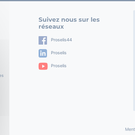
Suivez nous sur les
réseaux
Proselis44
Proselis
Proselis
es
Ment