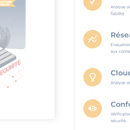
Analyse d
fiabilité
Rése
Evaluation
aux conne
Clou
Analyse de
Conf
Vérificati
sécurité.