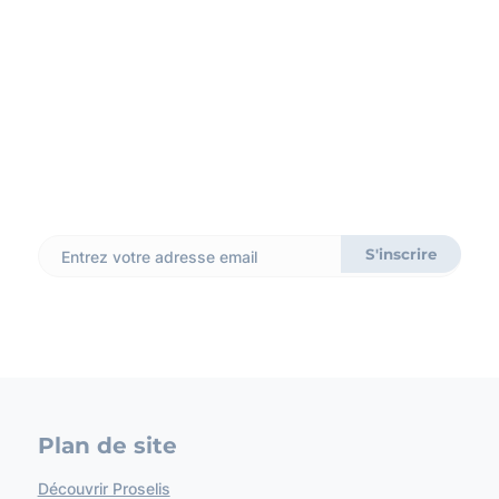
Inscrivez-vous à notre
newsletter
Ne ratez rien de notre actualité et recevez des astuces
SI, et pleins d’autres conseils précieux. Promis, on ne vous
spamme pas !
Plan de site
Découvrir Proselis