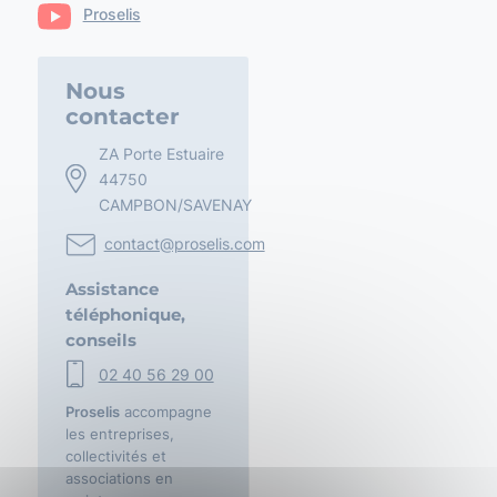
Proselis
Nous
contacter
ZA Porte Estuaire
44750
CAMPBON/SAVENAY
contact@proselis.com
Assistance
téléphonique,
conseils
02 40 56 29 00
Proselis
accompagne
les entreprises,
collectivités et
associations en