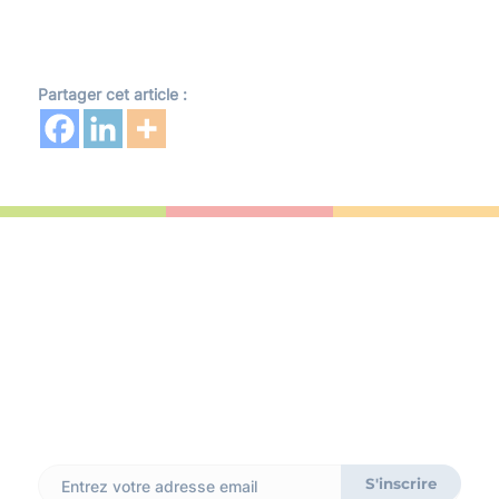
Partager cet article :
Inscrivez-vous à notre
newsletter
Ne ratez rien de notre actualité et recevez des astuces
SI, et pleins d’autres conseils précieux. Promis, on ne vous
spamme pas !