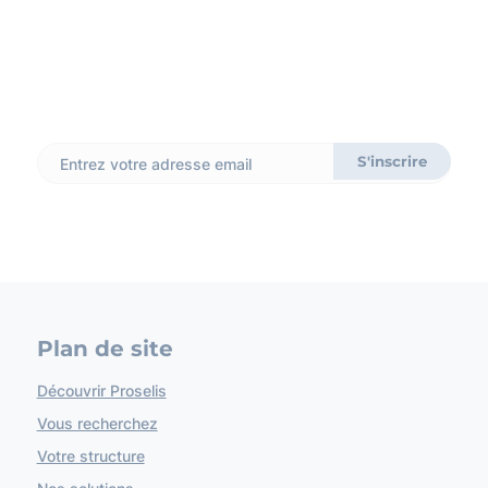
newsletter
Ne ratez rien de notre actualité et recevez des astuces
SI, et pleins d’autres conseils précieux. Promis, on ne vous
spamme pas !
Plan de site
Découvrir Proselis
Vous recherchez
Votre structure