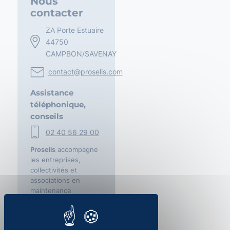
Nous
contacter
ZA Porte Estuaire
44750
CAMPBON/SAVENAY
contact@proselis.com
Assistance
téléphonique,
conseils
02 40 56 29 00
Proselis
accompagne
les entreprises,
collectivités et
associations en
maintenance
informatique,
infogérance et
cybersécurité à