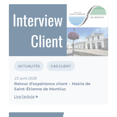
Actualités
Astuces SI
Carrière
Dans la presse
Les pépites de Ludivine
Non classé
Partenariats
Solution
ACTUALITÉS
CAS CLIENT
23 avril 2026
Retour d’expérience client – Mairie de
Saint-Étienne de Montluc
Lire l’article