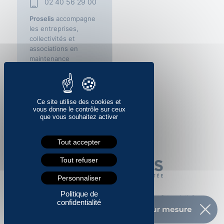
02 40 56 29 00
Proselis
accompagne
les entreprises,
collectivités et
associations en
maintenance
informatique,
infogérance et
cybersécurité à
Nantes, Savenay,
Ce site utilise des cookies et
Vannes et Saint-
vous donne le contrôle sur ceux
que vous souhaitez activer
Nazaire.
Tout accepter
Tout refuser
Personnaliser
Politique de
Mentions légales
–
CGU
–
Politique de confidentialité
–
confidentialité
Cookies