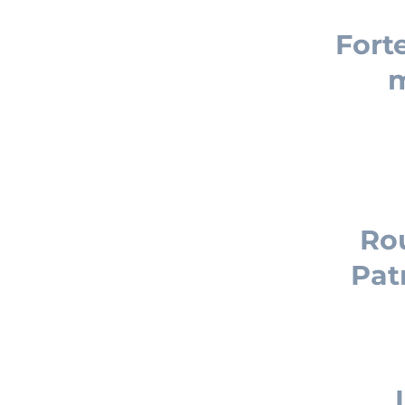
Fort
m
Rou
Pat