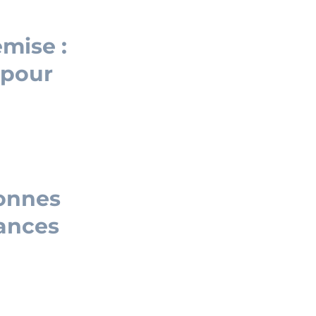
mise :
 pour
bonnes
cances