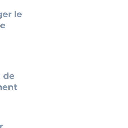
er le
re
u de
ment
r