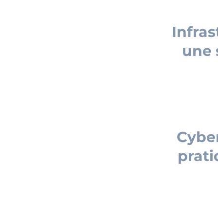
Infra
une 
Cyber
prati