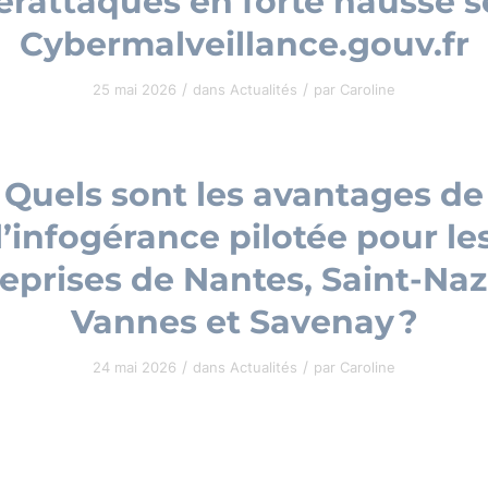
erattaques en forte hausse s
Cybermalveillance.gouv.fr
/
/
25 mai 2026
dans
Actualités
par
Caroline
Quels sont les avantages de
l’infogérance pilotée pour le
eprises de Nantes, Saint-Naz
Vannes et Savenay ?
/
/
24 mai 2026
dans
Actualités
par
Caroline