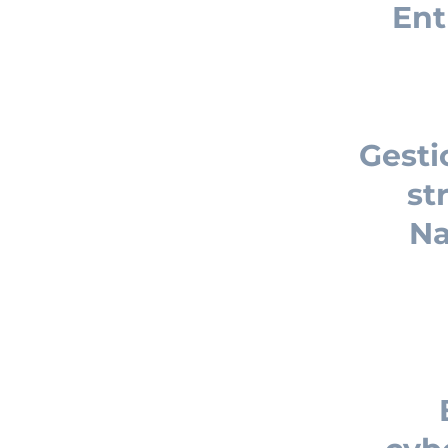
Ent
Gesti
st
Na