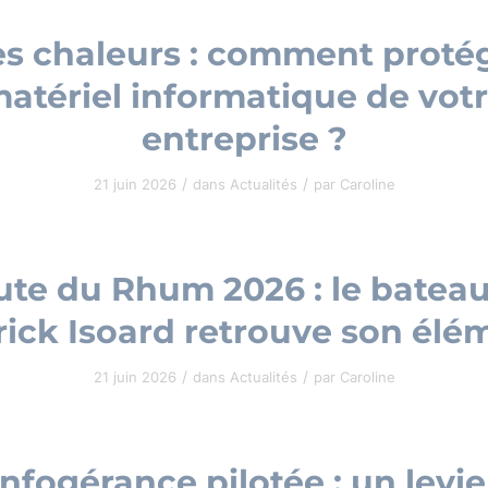
es chaleurs : comment protég
atériel informatique de vot
entreprise ?
/
/
21 juin 2026
dans
Actualités
par
Caroline
te du Rhum 2026 : le batea
rick Isoard retrouve son élé
/
/
21 juin 2026
dans
Actualités
par
Caroline
Infogérance pilotée : un levie