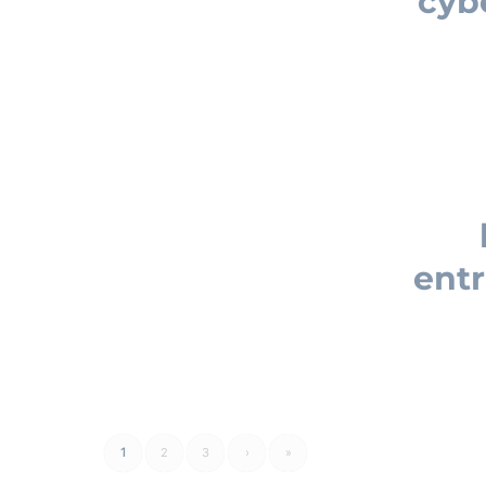
cyb
entr
1
2
3
›
»