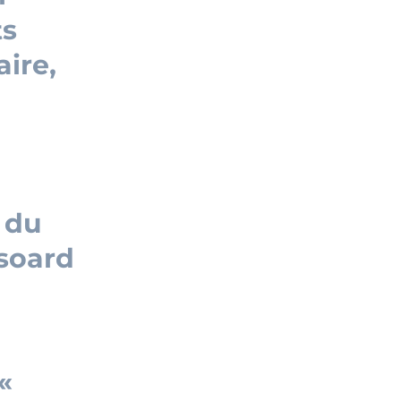
ts
aire,
 du
Isoard
«