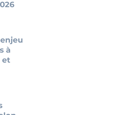
2026
 enjeu
s à
 et
s