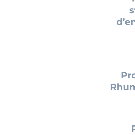
s
d’en
Pr
Rhum 